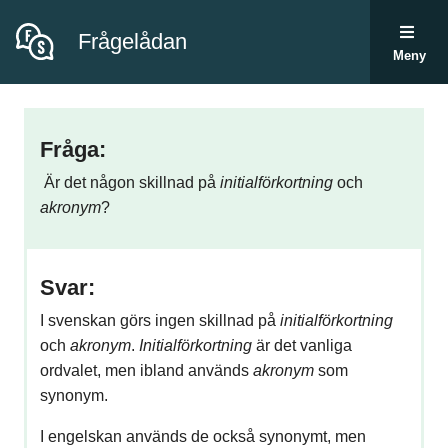
Frågelådan
Meny
Fråga:
Är det någon skillnad på
initialförkortning
och
akronym
?
Svar:
I svenskan görs ingen skillnad på
initialförkortning
och
akronym
.
Initialförkortning
är det vanliga
ordvalet, men ibland används
akronym
som
synonym.
I engelskan används de också synonymt, men