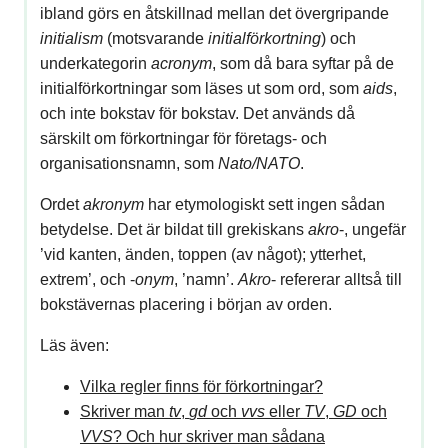
ibland görs en åtskillnad mellan det övergripande
initialism
(motsvarande
initialförkortning
) och
underkategorin
acronym
, som då bara syftar på de
initialförkortningar som läses ut som ord, som
aids
,
och inte bokstav för bokstav. Det används då
särskilt om förkortningar för företags- och
organisationsnamn, som
Nato/NATO
.
Ordet
akronym
har etymologiskt sett ingen sådan
betydelse. Det är bildat till grekiskans
akro
-, ungefär
’vid kanten, änden, toppen (av något); ytterhet,
extrem’, och -
onym
, ’namn’.
Akro
- refererar alltså till
bokstävernas placering i början av orden.
Läs även:
Vilka regler finns för förkortningar?
Skriver man
tv
,
gd
och
vvs
eller
TV
,
GD
och
VVS
? Och hur skriver man sådana