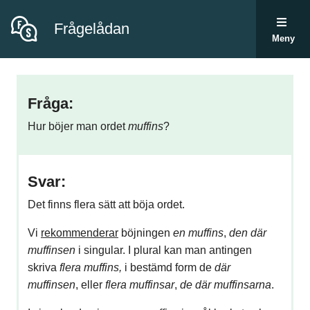
Frågelådan
Meny
Fråga:
Hur böjer man ordet
muffins
?
Svar:
Det finns flera sätt att böja ordet.
Vi
rekommenderar
böjningen
en muffins
,
den där
muffinsen
i singular. I plural kan man antingen
skriva
flera muffins,
i bestämd form de
där
muffinsen
, eller
flera muffinsar
,
de där muffinsarna
.