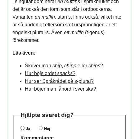
I singular dominerar
en muffins
i språkbruket och
det är också den form som står i ordböckerna
.
Varianten
en muffin
, utan
s
, finns också, vilket inte
är så underligt eftersom s:et ursprungligen är ett
engelskt plural-s. Även
ett muffin
(t-genus)
förekommer.
Läs även:
Skriver man
chip
,
chipp
eller
chips
?
Hur böjs ordet
snacks
?
Hur ser Språkrådet på s-plural?
Hur böjer man lånord i svenska?
Hjälpte svaret dig?
Ja
Nej
Kommentarer: