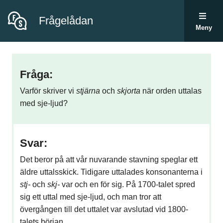
Frågelådan
Meny
Fråga:
Varför skriver vi
stjärna
och
skjorta
när orden uttalas
med sje-ljud?
Svar:
Det beror på att vår nuvarande stavning speglar ett
äldre uttalsskick. Tidigare uttalades konsonanterna i
stj-
och
skj-
var och en för sig. På 1700-talet spred
sig ett uttal med sje-ljud, och man tror att
övergången till det uttalet var avslutad vid 1800-
talets början.