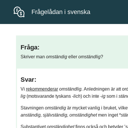
Frågelådan i svenska
Fråga:
Skriver man
omständig
eller
omständlig
?
Svar:
Vi
rekommenderar
omständlig.
Anledningen är att ord
lig
(motsvarande tyskans -
lich
) och inte -
ig
som i
stän
Stavningen
omständig
är mycket vanlig i bruket, vilk
anständig, självständig, omständighet
men inget *
stä
Substantivet
omständighet
finns också och betyder ’