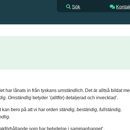
Sök
Kontak
et har lånats in från tyskans
umständlich
. Det är alltså bildat me
dig
.
Omständlig
betyder ’(alltför) detaljerad och invecklad’.
et kan bero på att vi har orden
ständig
,
beständig
,
fullständig,
ndlig
.
sakförhållande som har betydelse i sammanhanget’.