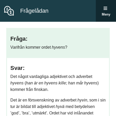
Frågelådan
Meny
Fråga:
Varifrån kommer ordet
hyvens
?
Svar:
Det något vardagliga adjektivet och adverbet
hyvens
(
han är en hyvens kille; han mår hyvens
)
kommer från finskan.
Det är en försvenskning av adverbet
hyvin
, som i sin
tur är bildat till adjektivet
hyvä
med betydelsen
’god’, ’bra’, ’utmärkt’. Ordet har vid inlånandet