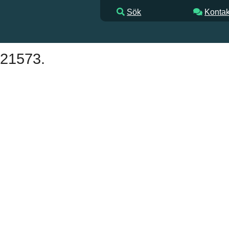
Sök
Kontak
 21573.