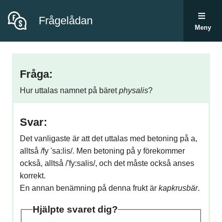
Frågelådan
Meny
Fråga:
Hur uttalas namnet på bäret
physalis
?
Svar:
Det vanligaste är att det uttalas med betoning på a,
alltså /fy 'sa:lis/. Men betoning på y förekommer
också, alltså /'fy:salis/, och det måste också anses
korrekt.
En annan benämning på denna frukt är
kapkrusbär
.
Hjälpte svaret dig?