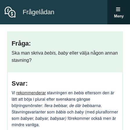
Frågelådan
Meny
Fråga:
Ska man skriva
bebis, baby
eller välja någon annan
stavning?
Svar:
Vi
rekommenderar
stavningen en
bebis
eftersom den är
lätt att böja i plural efter svenskans gängse
böjningsmönster:
flera bebisar, de där bebisarna
.
Stavningsvarianter som
bäbis
och
baby
(med pluralformer
som
babyer, babyar, babysar)
förekommer också men är
mindre vanliga.