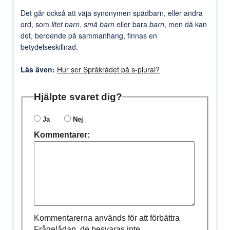
Det går också att väja synonymen spädbarn, eller andra
ord, som
litet barn
,
små barn
eller bara
barn
, men då kan
det, beroende på sammanhang, finnas en
betydelseskillnad.
Läs även:
Hur ser Språkrådet på s-plural?
Hjälpte svaret dig?
Ja
Nej
Kommentarer:
Kommentarerna används för att förbättra
Frågelådan, de besvaras inte.