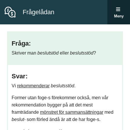
Frågelådan
Meny
Fråga:
Skriver man
beslutstöd
eller
beslutsstöd
?
Svar:
Vi
rekommenderar
beslutsstöd
.
Former utan foge-s förekommer också, men vår
rekommendation bygger på att det mest
framträdande
mönstret för sammansättningar
med
beslut
- som förled ändå är att de har foge-s.