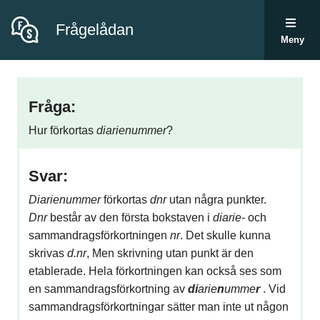
Frågelådan
Meny
Fråga:
Hur förkortas
diarienummer
?
Svar:
Diarienummer
förkortas
dnr
utan några punkter.
Dnr
består av den första bokstaven i
diarie-
och
sammandragsförkortningen
nr
. Det skulle kunna
skrivas
d.nr
, Men skrivning utan punkt är den
etablerade. Hela förkortningen kan också ses som
en sammandragsförkortning av
di
arie
n
umme
r
. Vid
sammandragsförkortningar sätter man inte ut någon