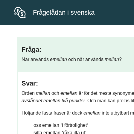
Frågelådan i svenska
Fråga:
När används
emellan
och när används
mellan
?
Svar:
Orden
mellan
och
emellan
är för det mesta synonym
avståndet emellan två punkter
. Och man kan precis l
I följande fasta fraser är dock
emellan
inte utbytbart 
oss emellan
’
i förtrolighet
’
sitta emellan
’
råka illa ut
’