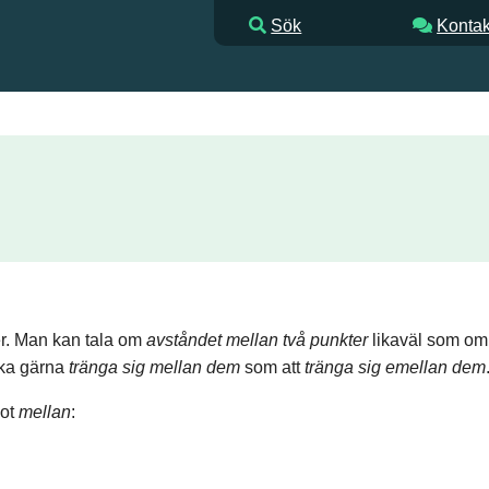
Sök
Kontak
er. Man kan tala om
avståndet mellan två punkter
likaväl som om
ika gärna
tränga sig mellan dem
som att
tränga sig emellan dem
mot
mellan
: