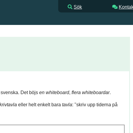
Sök
Kontak
 svenska. Det böjs
en whiteboard
,
flera whiteboardar
.
krivtavla
eller helt enkelt bara
tavla
: "skriv upp tiderna på