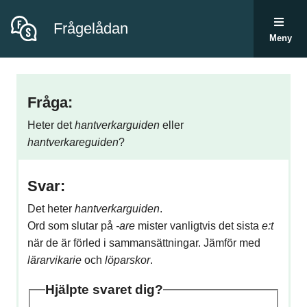
Frågelådan
Meny
Fråga:
Heter det
hantverkarguiden
eller
hantverkareguiden
?
Svar:
Det heter
hantverkarguiden
.
Ord som slutar på
-are
mister vanligtvis det sista
e:t
när de är förled i sammansättningar. Jämför med
lärarvikarie
och
löparskor
.
Hjälpte svaret dig?