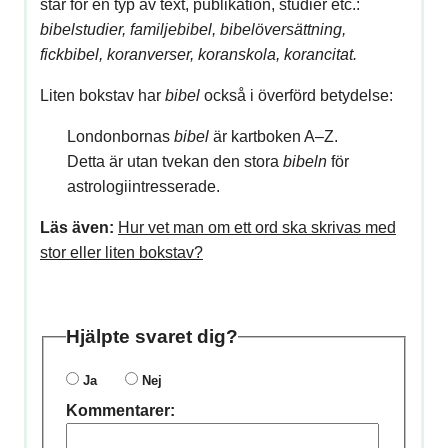
står för en typ av text, publikation, studier etc.:
bibelstudier, familjebibel, bibelöversättning,
fickbibel, koranverser, koranskola, korancitat.
Liten bokstav har
bibel
också i överförd betydelse:
Londonbornas
bibel
är kartboken A–Z.
Detta är utan tvekan den stora
bibeln
för
astrologiintresserade.
Läs även:
Hur vet man om ett ord ska skrivas med
stor eller liten bokstav?
Hjälpte svaret dig?
Ja
Nej
Kommentarer: