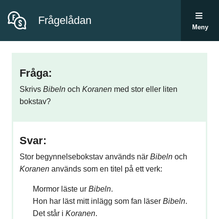
Frågelådan
Meny
Fråga:
Skrivs
Bibeln
och
Koranen
med stor eller liten
bokstav?
Svar:
Stor begynnelsebokstav används när
Bibeln
och
Koranen
används som en titel på ett verk:
Mormor läste ur
Bibeln
.
Hon har läst mitt in­lägg som fan läser
Bibeln
.
Det står i
Koranen
.