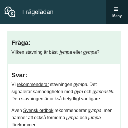
Frågelådan
Meny
Fråga:
Vilken stavning är bäst:
jympa
eller
gympa
?
Svar:
Vi
rekommenderar
stavningen
gympa
. Det
signalerar samhörigheten med
gym
och
gymnastik
.
Den stavningen är också betydligt vanligare.
Även
Svensk ordbok
rekommenderar
gympa
, men
nämner att också formerna
jympa
och
jumpa
förekommer.