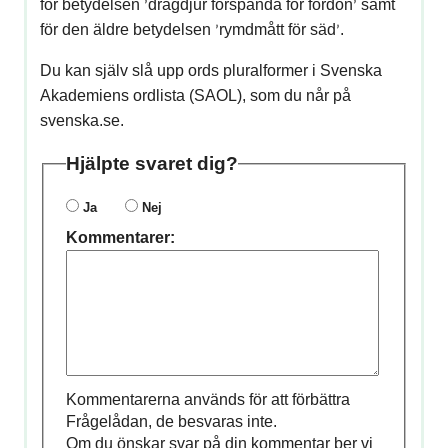
för betydelsen
drag­djur för­spända för for­don
samt
’
’
för den äldre betydelsen
rymdmått för säd
.
’
’
Du kan själv slå upp ords pluralformer i Svenska
Akademiens ordlista (SAOL), som du når på
svenska.se.
Hjälpte svaret dig?
Ja
Nej
Kommentarer:
Kommentarerna används för att förbättra
Frågelådan, de besvaras inte.
Om du önskar svar på din kommentar ber vi