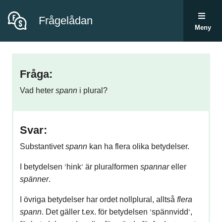
Frågelådan
Meny
Fråga:
Vad heter
spann
i plural?
Svar:
Substantivet
spann
kan ha flera olika betydelser.
I betydelsen
hink
är pluralformen
spannar
eller
’
’
spänner
.
I övriga betydelser har ordet nollplural, alltså
flera
spann
. Det gäller t.ex. för betydelsen
spännvidd
,
’
’