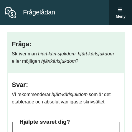
Frågelådan
Meny
Fråga:
Skriver man
hjärt-kärl-sjukdom
,
hjärt-kärlsjukdom
eller möjligen
hjärtkärlsjukdom
?
Svar:
Vi rekommenderar
hjärt-kärlsjukdom
som är det
etablerade och absolut vanligaste skrivsättet.
Hjälpte svaret dig?