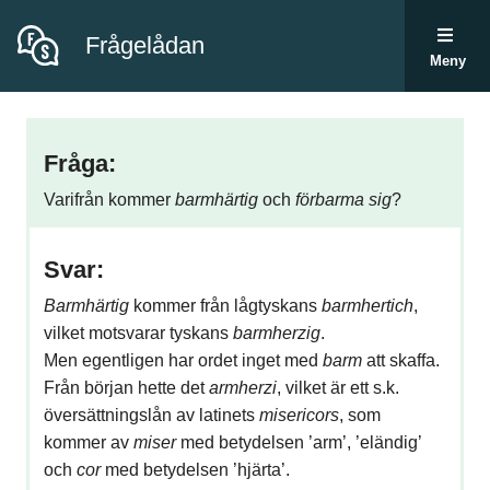
Frågelådan
Meny
Fråga:
Varifrån kommer
barmhärtig
och
förbarma sig
?
Svar:
Barmhärtig
kommer från lågtyskans
barmhertich
,
vilket motsvarar tyskans
barmherzig
.
Men egentligen har ordet inget med
barm
att skaffa.
Från början hette det
armherzi
, vilket är ett s.k.
översättningslån av latinets
misericors
, som
kommer av
miser
med betydelsen ’arm’, ’eländig’
och
cor
med betydelsen ’hjärta’.