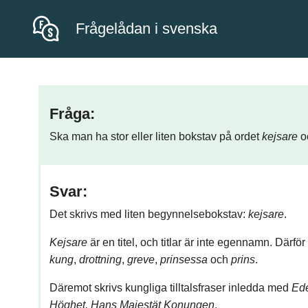
Frågelådan i svenska
Fråga:
Ska man ha stor eller liten bokstav på ordet
kejsare
oc
Svar:
Det skrivs med liten begynnelsebokstav:
kejsare
.
Kejsare
är en titel, och titlar är inte egennamn. Därfö
kung
,
drottning
,
greve
,
prinsessa
och
prins
.
Däremot skrivs kungliga tilltalsfraser inledda med
Ede
Höghet, Hans Majestät Konungen
.