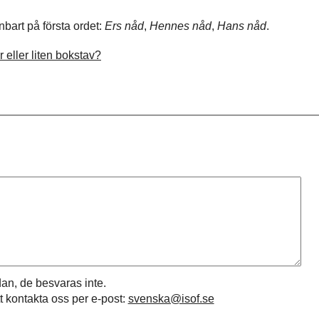
nbart på första ordet:
Ers nåd
,
Hennes
nåd
,
Hans nåd
.
 eller liten bokstav?
an, de besvaras inte.
t kontakta oss per e-post:
svenska@isof.se