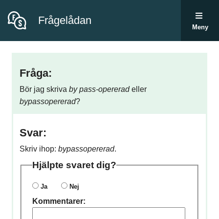
Frågelådan
Meny
Fråga:
Bör jag skriva
by pass-opererad
eller
bypassopererad
?
Svar:
Skriv ihop:
bypassopererad
.
Hjälpte svaret dig?
Ja
Nej
Kommentarer: