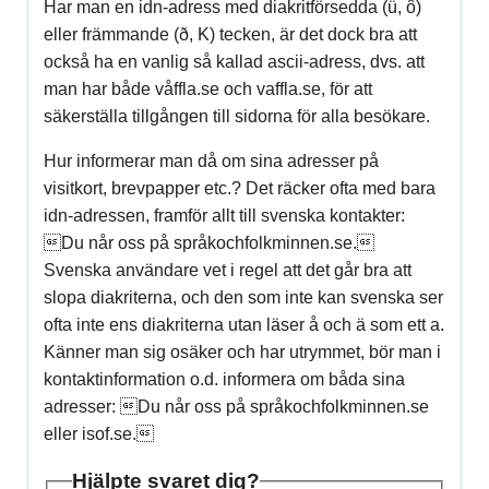
Har man en idn-adress med diakritförsedda (ü, ô)
eller främmande (ð, K) tecken, är det dock bra att
också ha en vanlig så kallad ascii-adress, dvs. att
man har både våffla.se och vaffla.se, för att
säkerställa tillgången till sidorna för alla besökare.
Hur informerar man då om sina adresser på
visitkort, brevpapper etc.? Det räcker ofta med bara
idn-adressen, framför allt till svenska kontakter:
Du når oss på språkochfolkminnen.se.
Svenska användare vet i regel att det går bra att
slopa diakriterna, och den som inte kan svenska ser
ofta inte ens diakriterna utan läser å och ä som ett a.
Känner man sig osäker och har utrymmet, bör man i
kontaktinformation o.d. informera om båda sina
adresser: Du når oss på språkochfolkminnen.se
eller isof.se.
Hjälpte svaret dig?