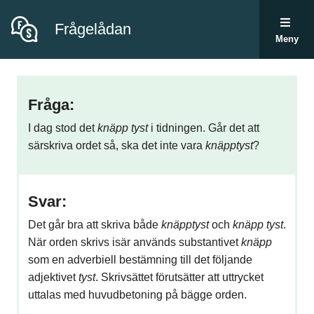
Frågelådan
Meny
Fråga:
I dag stod det
knäpp tyst
i tidningen. Går det att
särskriva ordet så, ska det inte vara
knäpptyst
?
Svar:
Det går bra att skriva både
knäpptyst
och
knäpp tyst
.
När orden skrivs isär används substantivet
knäpp
som en adverbiell bestämning till det följande
adjektivet
tyst
. Skrivsättet förutsätter att uttrycket
uttalas med huvudbetoning på bägge orden.