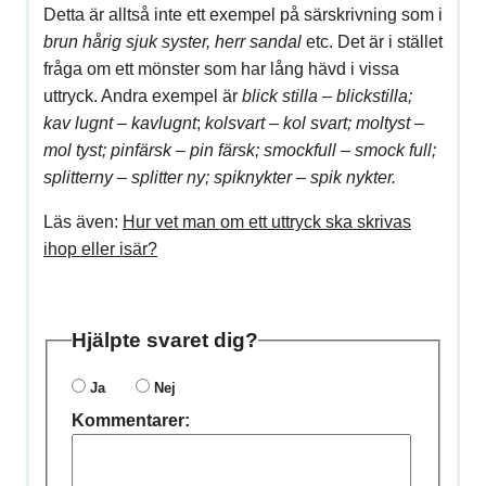
Detta är alltså inte ett exempel på särskrivning som i
brun hårig sjuk syster, herr sandal
etc. Det är i stället
fråga om ett mönster som har lång hävd i vissa
uttryck. Andra exempel är
blick stilla – blickstilla;
kav lugnt
–
kavlugnt
;
kolsvart –
kol svart
;
moltyst
–
mol tyst
; pinfärsk –
pin färsk
; smockfull – smock full;
splitterny – splitter ny; spiknykter – spik nykter.
Läs även:
Hur vet man om ett uttryck ska skrivas
ihop eller isär?
Hjälpte svaret dig?
Ja
Nej
Kommentarer: