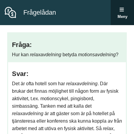
Frågelådan
Meny
Fråga:
Hur kan
relaxavdelning
betyda
motionsavdelning
?
Svar:
Det är ofta hotell som har
relaxavdelning
. Där
brukar det finnas möjlighet till någon form av fysisk
aktivitet, t.ex. motionscykel, pingisbord,
simbassäng. Tanken med att kalla det
relaxavdelning
är att gäster som är på hotellet på
tjänsteresa eller konferens ska kunna koppla av från
arbetet med att utöva en fysisk aktivitet. Så
relax
,