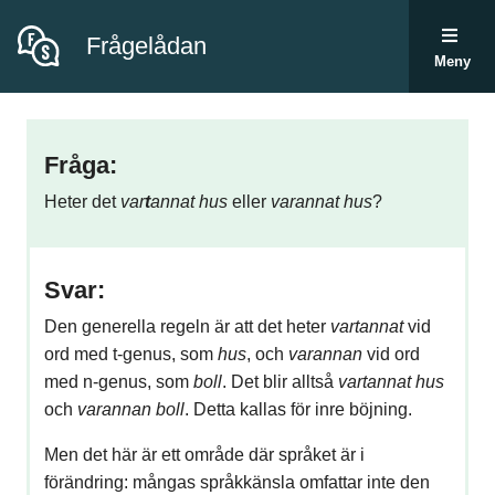
Frågelådan
Meny
Fråga:
Heter det
var
t
annat hus
eller
varannat hus
?
Svar:
Den generella regeln är att det heter
vartannat
vid
ord med t-genus, som
hus
, och
varannan
vid ord
med n-genus, som
boll
. Det blir alltså
vartannat
hus
och
varannan
boll
. Detta kallas för inre böjning.
Men det här är ett område där språket är i
förändring: mångas språkkänsla omfattar inte den