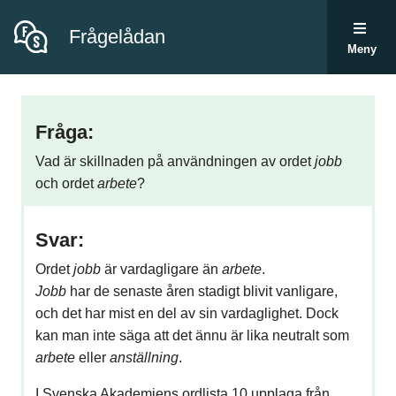
Frågelådan
Meny
Fråga:
Vad är skillnaden på användningen av ordet
jobb
och ordet
arbete
?
Svar:
Ordet
jobb
är vardagligare än
arbete
.
Jobb
har de senaste åren stadigt blivit vanligare,
och det har mist en del av sin vardaglighet. Dock
kan man inte säga att det ännu är lika neutralt som
arbete
eller
anställning
.
I Svenska Akademiens ordlista 10 upplaga från