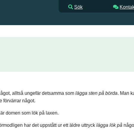
Sök
Kontak
a något, alltså ungefär detsamma som
lägga sten på börda
. Man k
 förvärrar något.
här domen som lök på laxen.
rmodligen har det uppstått ur ett äldre uttryck
lägga lök på
någ