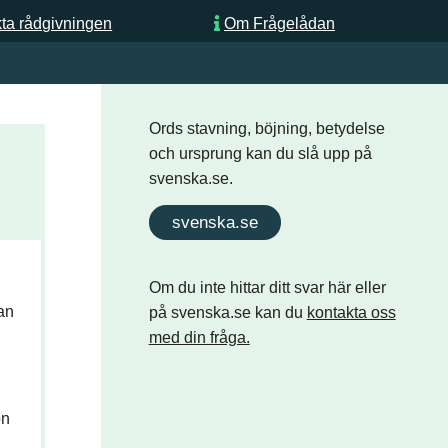
ta rådgivningen
Om Frågelådan
Ords stavning, böjning, betydelse
och ursprung kan du slå upp på
svenska.se.
svenska.se
Om du inte hittar ditt svar här eller
an
på svenska.se kan du
kontakta oss
med din fråga.
on