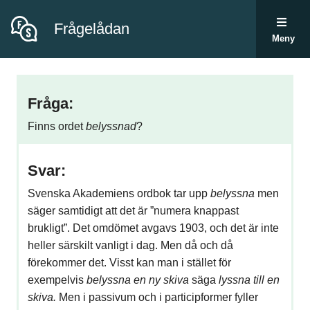
Frågelådan
Meny
Fråga:
Finns ordet
belyssnad
?
Svar:
Svenska Akademiens ordbok tar upp
belyssna
men
säger samtidigt att det är ”numera knappast
brukligt”. Det omdömet avgavs 1903, och det är inte
heller särskilt vanligt i dag. Men då och då
förekommer det. Visst kan man i stället för
exempelvis
belyssna en ny skiva
säga
lyssna till en
skiva.
Men i passivum och i participformer fyller