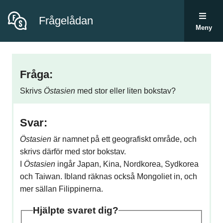
Frågelådan
Meny
Fråga:
Skrivs
Östasien
med stor eller liten bokstav?
Svar:
Östasien
är namnet på ett geografiskt område, och
skrivs därför med stor bokstav.
I
Östasien
ingår Japan, Kina, Nordkorea, Sydkorea
och Taiwan. Ibland räknas också Mongoliet in, och
mer sällan Filippinerna.
Hjälpte svaret dig?