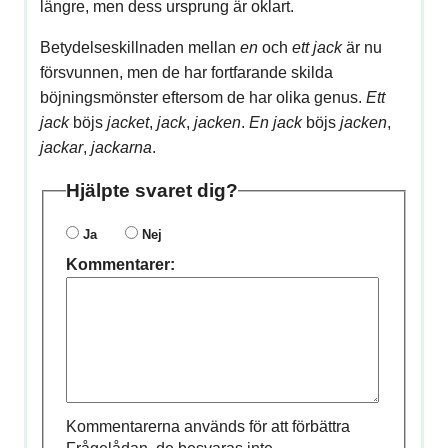
längre, men dess ursprung är oklart.
Betydelseskillnaden mellan
en
och
ett jack
är nu
försvunnen, men de har fortfarande skilda
böjningsmönster eftersom de har olika genus.
Ett
jack
böjs
jacket
,
jack
,
jacken
.
En jack
böjs
jacken
,
jackar
,
jackarna
.
Hjälpte svaret dig?
Ja
Nej
Kommentarer:
Kommentarerna används för att förbättra