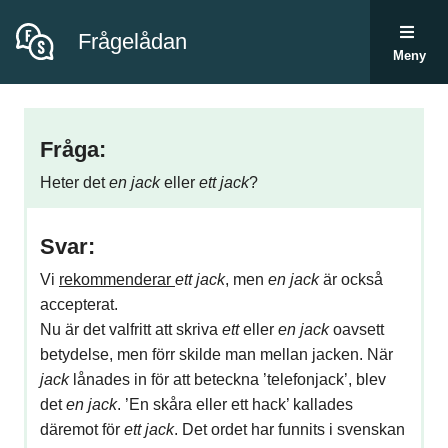
Frågelådan
Meny
Fråga:
Heter det
en jack
eller
ett jack
?
Svar:
Vi
rekommenderar
ett jack
, men
en jack
är också
accepterat.
Nu är det valfritt att skriva
ett
eller
en jack
oavsett
betydelse, men förr skilde man mellan jacken. När
jack
lånades in för att beteckna ’telefonjack’, blev
det
en jack
. ’En skåra eller ett hack’ kallades
däremot för
ett jack
. Det ordet har funnits i svenskan