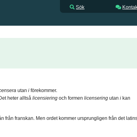
Sök
Kontak
icensera
utan
i
förekommer.
Det heter alltså
licensiering
och formen
licensering
utan
i
kan
 lån från franskan. Men ordet kommer ursprungligen från det latin