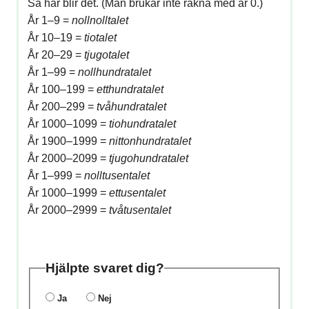
Så här blir det. (Man brukar inte räkna med år 0.)
År 1–9 =
nollnolltalet
År 10–19 =
tiotalet
År 20–29 =
tjugotalet
År 1–99 =
nollhundratalet
År 100–199 =
etthundratalet
År 200–299 =
tvåhundratalet
År 1000–1099 =
tiohundratalet
År 1900–1999 =
nittonhundratalet
År 2000–2099 =
tjugohundratalet
År 1–999 =
nolltusentalet
År 1000–1999 =
ettusentalet
År 2000–2999 =
tvåtusentalet
Hjälpte svaret dig?
Ja
Nej