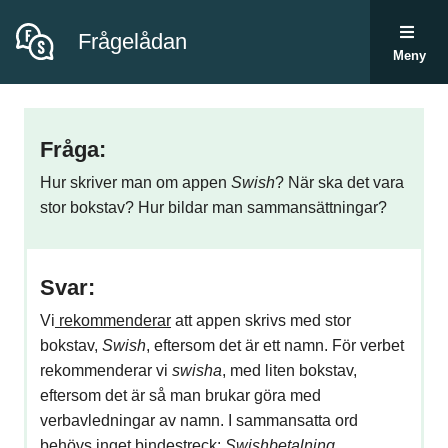
Frågelådan
Meny
Fråga:
Hur skriver man om appen
Swish
? När ska det vara
stor bokstav? Hur bildar man sammansättningar?
Svar:
Vi
rekommenderar
att appen skrivs med stor
bokstav,
Swish
, eftersom det är ett namn. För verbet
rekommenderar vi
swisha
, med liten bokstav,
eftersom det är så man brukar göra med
verbavledningar av namn. I sammansatta ord
behövs inget bindestreck:
Swishbetalning
,